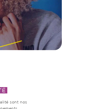
TÉ
alité sont nos
agements.