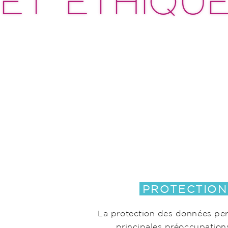
ET ÉTHIQU
PROTECTION
La protection des données perso
principales préoccupation